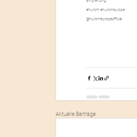
Empfehlung'
#hurom
#huromeurope
@huromeuropeofficial 
Aktuelle Beiträge