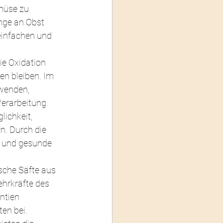
müse zu 
nge an Obst 
einfachen und 
ie Oxidation 
n bleiben. Im 
wenden, 
erarbeitung.
lichkeit, 
. Durch die 
 und gesunde 
sche Säfte aus 
hrkräfte des 
ntien 
en bei.