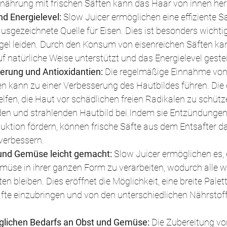
ährung mit frischen Säften kann das Haar von innen her
d Energielevel: 
Slow Juicer ermöglichen eine effiziente S
ausgezeichnete Quelle für Eisen. Dies ist besonders wichtig
gel leiden. Durch den Konsum von eisenreichen Säften kan
f natürliche Weise unterstützt und das Energielevel geste
erung und Antioxidantien:
 Die regelmäßige Einnahme von 
n kann zu einer Verbesserung des Hautbildes führen. Die 
elfen, die Haut vor schädlichen freien Radikalen zu schütz
en und strahlenden Hautbild bei.Indem sie Entzündungen
uktion fördern, können frische Säfte aus dem Entsafter da
verbessern.
t und Gemüse leicht gemacht:
 Slow Juicer ermöglichen es, 
üse in ihrer ganzen Form zu verarbeiten, wodurch alle we
en bleiben. Dies eröffnet die Möglichkeit, eine breite Pale
äfte einzubringen und von den unterschiedlichen Nährstoff
äglichen Bedarfs an Obst und Gemüse: 
Die Zubereitung vo