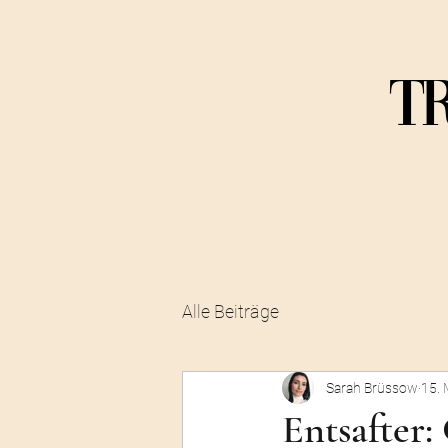
T
Alle Beiträge
Sarah Brüssow
15. 
Entsafter: