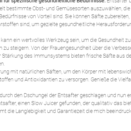
 für spezifische gesundheitliche Bedürfnisse: 
Entsafter b
ielt bestimmte Obst- und Gemüsesorten auszuwählen, die f
edürfnisse von Vorteil sind. Sie können Säfte zubereiten, 
stoffen sind, um gezielte gesundheitliche Herausforderu
r kann ein wertvolles Werkzeug sein, um die Gesundheit zu
 zu steigern. Von der Frauengesundheit über die Verbess
ur Stärkung des Immunsystems bieten frische Säfte aus d
n. 
ung mit natürlichen Säften, um den Körper mit lebenswic
stoffen und Antioxidantien zu versorgen. Genieße die Vielfal
 durch den Dschungel der Entsafter geschlagen und nun en
safter, einen Slow Juicer gefunden, der qualitativ das bie
mt die Langlebigkeit und Garantiezeit die mich beeindruck