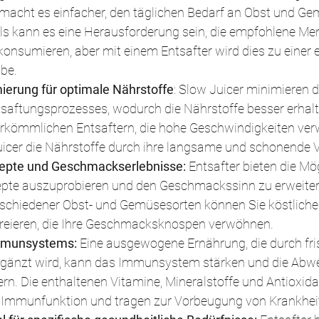
macht es einfacher, den täglichen Bedarf an Obst und Ge
ls kann es eine Herausforderung sein, die empfohlene Me
nsumieren, aber mit einem Entsafter wird dies zu einer 
be.
ierung für optimale Nährstoffe
: Slow Juicer minimieren d
aftungsprozesses, wodurch die Nährstoffe besser erhalte
rkömmlichen Entsaftern, die hohe Geschwindigkeiten ver
icer die Nährstoffe durch ihre langsame und schonende V
zepte und Geschmackserlebnisse:
 Entsafter bieten die Mög
zepte auszuprobieren und den Geschmackssinn zu erweitern
schiedener Obst- und Gemüsesorten können Sie köstliche
kreieren, die Ihre Geschmacksknospen verwöhnen.
mmunsystems:
 Eine ausgewogene Ernährung, die durch fri
rgänzt wird, kann das Immunsystem stärken und die Abwe
rn. Die enthaltenen Vitamine, Mineralstoffe und Antioxida
e Immunfunktion und tragen zur Vorbeugung von Krankheit