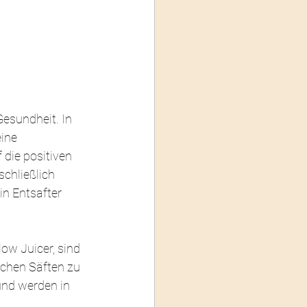
esundheit. In 
ine 
die positiven 
chließlich 
n Entsafter 
ow Juicer, sind 
schen Säften zu 
und werden in 