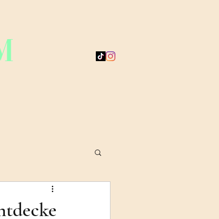
M
ntdecke