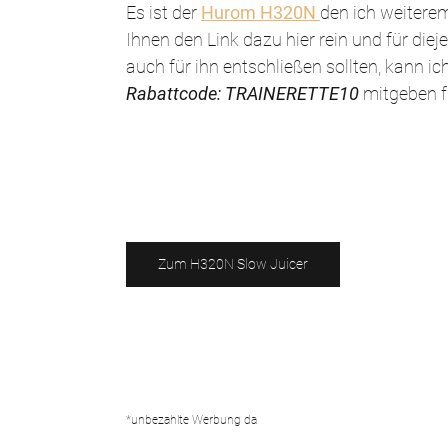
Es ist der 
Hurom H320N 
den ich weiterem
Ihnen den Link dazu hier rein und für dieje
auch für ihn entschließen sollten, kann ic
Rabattcode: TRAINERETTE10 
mitgeben f
Zum H320N Slow Juicer
*unbezahlte Werbung da 