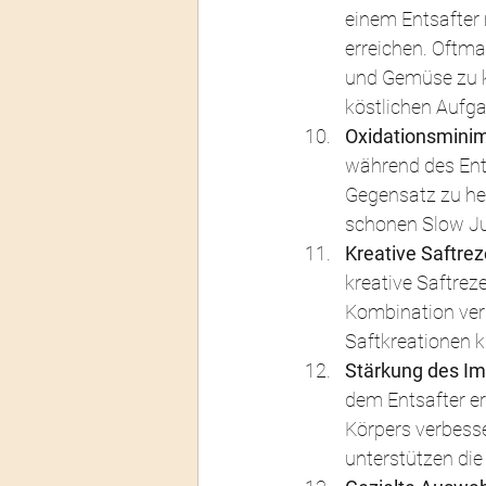
einem Entsafter 
erreichen. Oftma
und Gemüse zu ko
köstlichen Aufga
Oxidationsminim
während des Ents
Gegensatz zu he
schonen Slow Ju
Kreative Saftre
kreative Saftre
Kombination ver
Saftkreationen 
Stärkung des I
dem Entsafter e
Körpers verbesse
unterstützen di