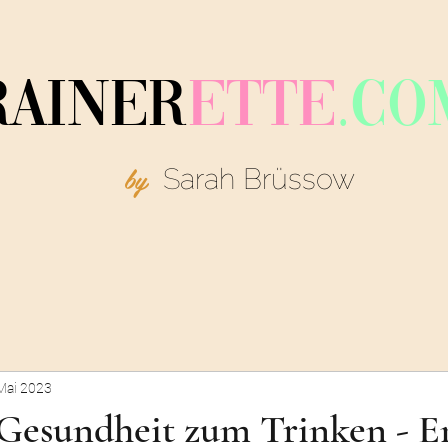
R
AINER
ETTE
.C
O
by
Sarah Brüssow
Mai 2023
 Gesundheit zum Trinken - E