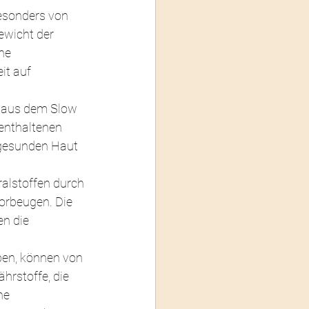
esonders von 
ewicht der 
he 
it auf 
e aus dem Slow 
enthaltenen 
 gesunden Haut 
alstoffen durch 
orbeugen. Die 
n die 
ben, können von 
hrstoffe, die 
ne 