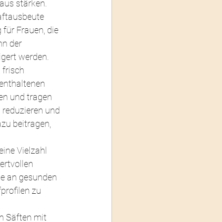
aus stärken.
aftausbeute 
 für Frauen, die 
n der 
igert werden.
frisch 
enthaltenen 
en und tragen 
 reduzieren und 
zu beitragen, 
eine Vielzahl 
rtvollen 
tte an gesunden 
profilen zu 
n Säften mit 