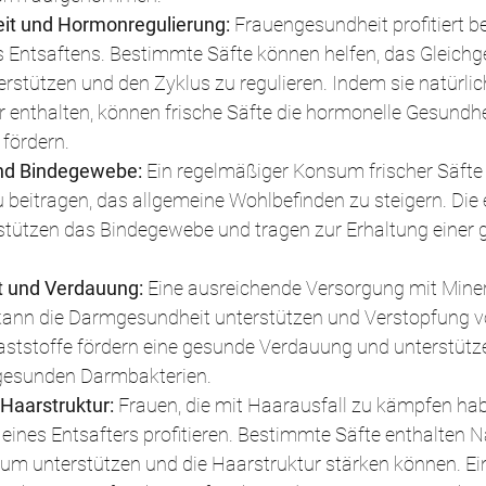
t und Hormonregulierung: 
Frauengesundheit profitiert b
s Entsaftens. Bestimmte Säfte können helfen, das Gleichg
stützen und den Zyklus zu regulieren. Indem sie natürlic
enthalten, können frische Säfte die hormonelle Gesundhe
 fördern.
nd Bindegewebe: 
Ein regelmäßiger Konsum frischer Säft
 beitragen, das allgemeine Wohlbefinden zu steigern. Die 
rstützen das Bindegewebe und tragen zur Erhaltung einer
 und Verdauung:
 Eine ausreichende Versorgung mit Miner
 kann die Darmgesundheit unterstützen und Verstopfung v
aststoffe fördern eine gesunde Verdauung und unterstütze
esunden Darmbakterien.
Haarstruktur: 
Frauen, die mit Haarausfall zu kämpfen ha
ines Entsafters profitieren. Bestimmte Säfte enthalten Nä
m unterstützen und die Haarstruktur stärken können. Ei