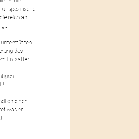
ieten die 
ür spezifische 
die reich an 
ngen 
 unterstützen 
erung des 
em Entsafter 
htigen 
t!
dlich einen 
tet was er 
t.