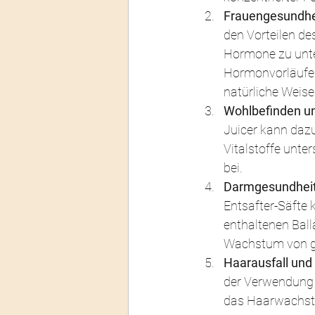
Frauengesundhei
den Vorteilen de
Hormone zu unter
Hormonvorläufer 
natürliche Weise
Wohlbefinden u
Juicer kann dazu
Vitalstoffe unte
bei.
Darmgesundheit
Entsafter-Säfte
enthaltenen Ball
Wachstum von g
Haarausfall und 
der Verwendung e
das Haarwachstu