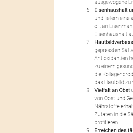
ausgewogene Ern
Eisenhaushalt un
und liefern eine 
oft an Eisenman
Eisenhaushalt au
Hautbildverbess
gepressten Säfte
Antioxidantien h
zu einem gesund
die Kollagenprod
das Hautbild zu 
Vielfalt an Obs
von Obst und Gem
Nährstoffe erhalt
Zutaten in die S
profitieren.
Erreichen des t